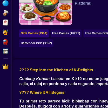
Bubble
Platform:
Papa Louie
Mahjong
Pokemon
Girls Games (1964)
Free Games (16291)
Free Games Onli
Among Us
Games for Girls (3552)
Sudoku
Games for You Site
???? Step Into the Kitchen of K-Delights
Cooking Korean Lesson
en Kiz10 no es un juego
salta, el reloj no perdona y cada segundo import
???? Where It All Begins
Tu primer reto parece fácil: bibimbap con hue
Después, bulgogi con arroz y guarniciones aco