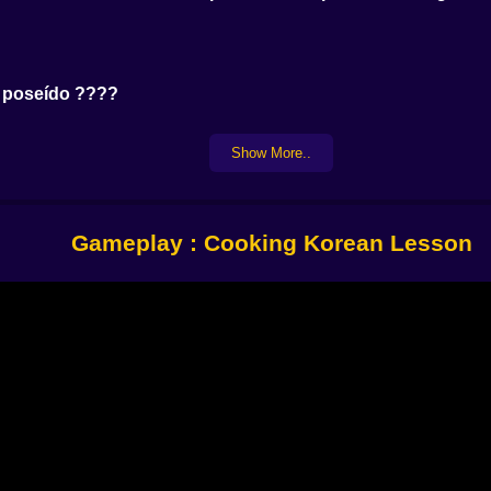
a poseído ????
ugar exacto… o no ????
Show More..
os esperan al mismo tiempo ⏰
Gameplay : Cooking Korean Lesson
e hasta ahí ????
un caos culinario ????
ue el pánico fue más fuerte ????
 una sola vida y mucho orgullo ????
ding
 platillo perfecto es una batalla ganada. Mejora tus estac
estrés nunca fue tan sabroso.
les