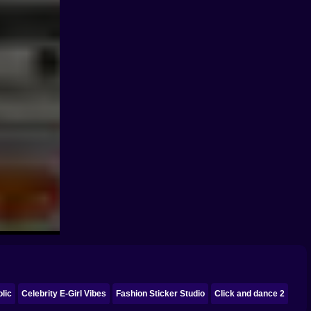
lic
Celebrity E-Girl Vibes
Fashion Sticker Studio
Click and dance 2