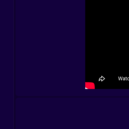
PC:
Haz clic para cortar, saltear y servir ????
Arrastra ingredientes con precisión quirúrgica 
Golpea el mouse suavemente cuando lleguen cin
Mobile:
Toca para cocinar, servir y gritar internamente 
Desliza para preparar, decorar y evitar errores d
Intenta no dejar caer el teléfono cuando todo exp
???? Why You’ll Keep Stirring the Pot
Porque crear el platillo perfecto en medio del c
tu tteokbokki. Porque, aunque el juego te rompa,
Play
Cooking Korean Lesson
now on Kiz10 and p