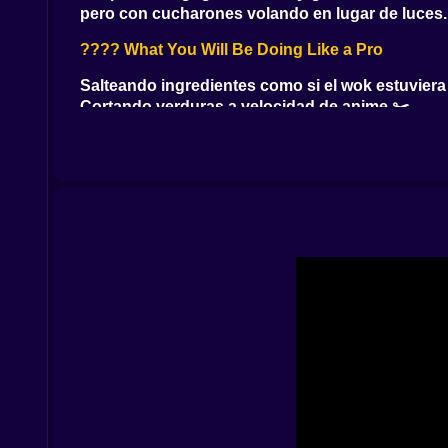
pero con cucharones volando en lugar de luces.
???? What You Will Be Doing Like a Pro
Salteando ingredientes como si el wok estuvier
Cortando verduras a velocidad de anime ✂️
Sirviendo platos con toppings que caen en el l
Evitando quemar la cocina mientras diez pedid
???? Moments That Will Test Your Sanity
Freír algas por error y preguntarte cómo llegast
Confundir gochujang con salsa de soya y crear 
Servir un plato sin el ingrediente principal porq
Reírte entre lágrimas al terminar una ronda con
???? Kitchen Mayhem That Feels Weirdly Rewar
Esto no es cocina lenta. Es cocina extrema. Cada
mientras todo arde a tu alrededor. Sobrevivir al 
????️ Controls That Feel Like Real Cooking Batt