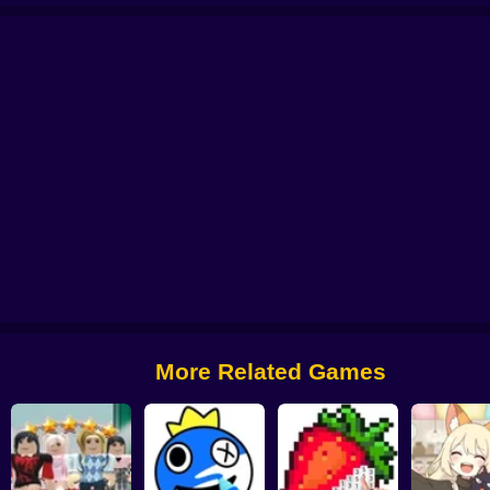
n
K-Pop Hunter Halloween Fashion
Fashionista's Diary
3D Acrylic Nail: N
More Related Games