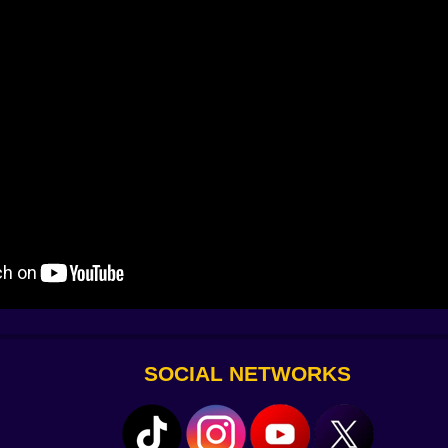
????
co pedidos a la vez ????️
????
e chef ????
lote en la pantalla ????
aos es una gloria indescriptible. Porque hay algo extraño y
 cada receta nueva te hace volver.
rove you can survive the spice, the stress, and the sizzli
SOCIAL NETWORKS