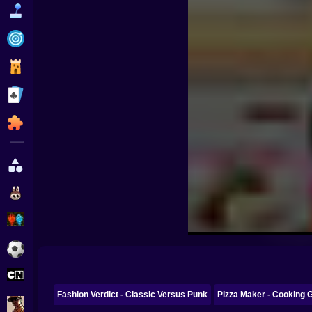
Funny
Strategy
Management
Classic
Puzzle
All Categories
Labubu
Fireboy & Watergirl
Soccer
Cartoon Network
Fashion Verdict - Classic Versus Punk
Pizza Maker - Cooking 
GTA