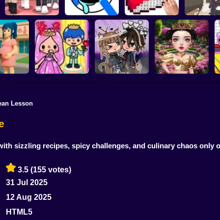
Dress To Impress:
ASMR Drawing
Kiki's Tea 
Random Clothes
game
Digital Artist
Animal C
ean Lesson
 Pregnant
Toca Life: Choose a
Eastern Star vs City
ther
BoyFriend
Gacha Life: Love
Style Icon
O
e
h sizzling recipes, spicy challenges, and culinary chaos only 
3.5
(155 votes)
31 Jul 2025
12 Aug 2025
HTML5