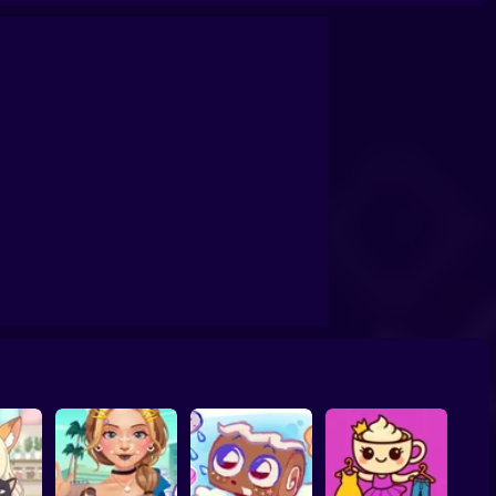
ail Art Game
Cat Simulator: My Pets
You are Queen