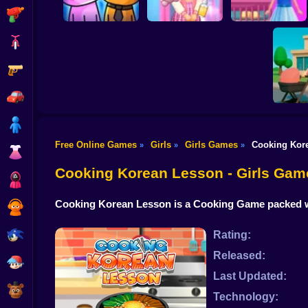
Shooting
Bike
Gun
Doll House Games -
Sort And Style:
Design And
My kitties. Catworld
Back To School
Decoration
Car
Boy
Free Online Games
Girls
Girls Games
Cooking Kor
»
»
»
Dress Up
Anime.
Mo
Cooking Korean Lesson - Girls Gam
Squid
Cooking Korean Lesson is a Cooking Game packed wit
Sprunki
Sonic
Rating:
Released:
FNF
Last Updated:
FNAF
Technology: