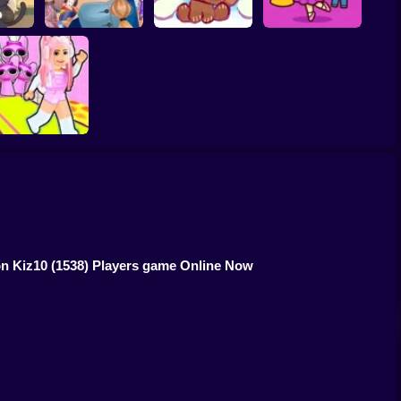
House:
ASMR Tattoo
Brainrots: Dress Up
afe
Treatment
My pet Cosmo
& Interior Design
bby's Pink Escape
on Kiz10
(1538) Players game Online Now