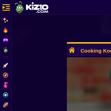
New
Most Played
Best Rated
ADVERTISEMENT
Kiz10 Originals
Cooking Ko
Action
Adventure
Girls
Driving
Sports